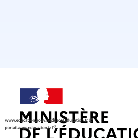
www.education.gouv.fr
eduscol.education.fr
portail.apps.education.fr