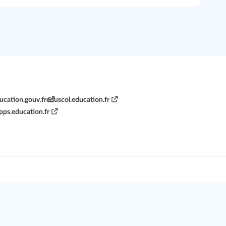
cation.gouv.fr
eduscol.education.fr
apps.education.fr