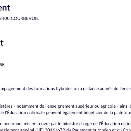
ent
er 92400 COURBEVOIE
t
USE
ompagnement des formations hybrides ou à distance auprès de l'ense
istères - notamment de l'enseignement supérieur ou agricole - ainsi
e de l'Éducation nationale peuvent également bénéficier de la platefo
e personnel mis en œuvre par le ministre chargé de l'Éducation natio
6 du règlement général (UE) 2016/679 du Parlement européen et du Con