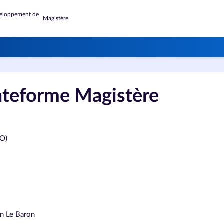
Magistère
lateforme Magistère
CO)
an Le Baron