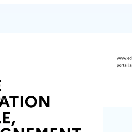
www.edu
portail.
kies