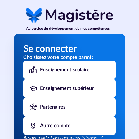
Passer au contenu principal
Page de connexion Magistère
Au service du développement de mes compétences
Se connecter
Choisissez votre compte parmi :
Enseignement scolaire
Enseignement supérieur
Partenaires
Autre compte
Besoin d’aide ?
Accéder à nos tutoriels