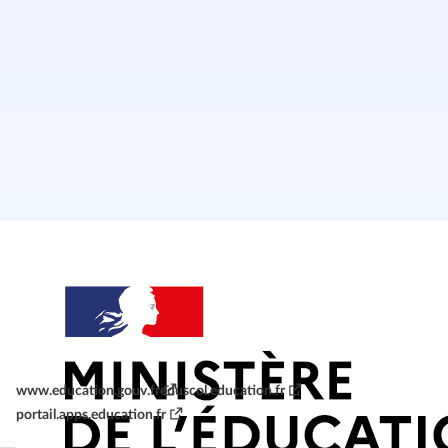
www.education.gouv.fr
eduscol.education.fr
portail.apps.education.fr